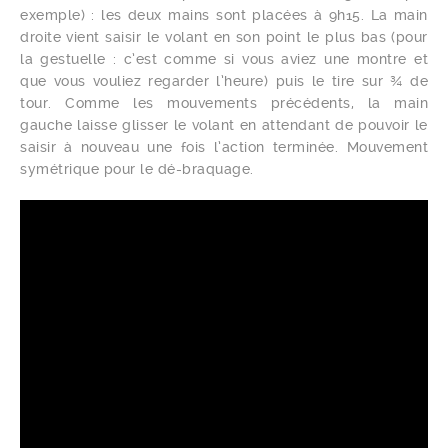
exemple) : les deux mains sont placées à 9h15. La main
droite vient saisir le volant en son point le plus bas (pour
la gestuelle : c’est comme si vous aviez une montre et
que vous vouliez regarder l’heure) puis le tire sur ¾ de
tour. Comme les mouvements précédents, la main
gauche laisse glisser le volant en attendant de pouvoir le
saisir à nouveau une fois l’action terminée. Mouvement
symétrique pour le dé-braquage.