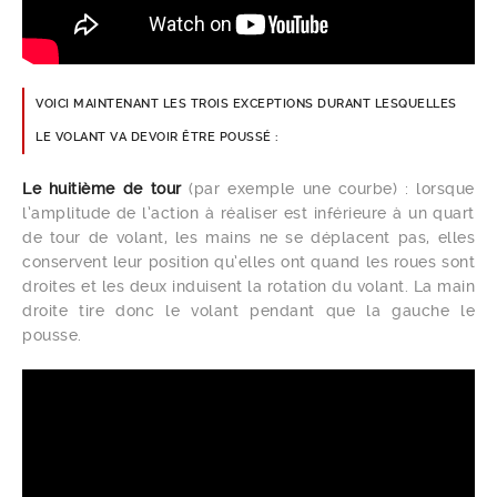
VOICI MAINTENANT LES TROIS EXCEPTIONS DURANT LESQUELLES
LE VOLANT VA DEVOIR ÊTRE POUSSÉ :
Le huitième de tour
(par exemple une courbe) : lorsque
l’amplitude de l’action à réaliser est inférieure à un quart
de tour de volant, les mains ne se déplacent pas, elles
conservent leur position qu’elles ont quand les roues sont
droites et les deux induisent la rotation du volant. La main
droite tire donc le volant pendant que la gauche le
pousse.