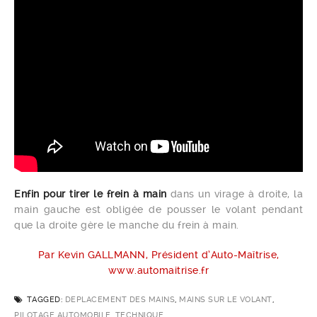
Enfin pour tirer le frein à main
dans un virage à droite, la
main gauche est obligée de pousser le volant pendant
que la droite gère le manche du frein à main.
Par Kevin GALLMANN, Président d’Auto-Maîtrise,
www.automaitrise.fr
TAGGED:
DEPLACEMENT DES MAINS
,
MAINS SUR LE VOLANT
,
PILOTAGE AUTOMOBILE
,
TECHNIQUE