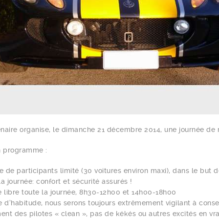
naire organise, le dimanche 21 décembre 2014, une journée de rou
n programme :
 de participants limité (30 voitures environ maxi), dans le but de
a journée: confort et sécurité assurés !
e libre toute la journée, 8h30-12h00 et 14h00-18h00
d’habitude, nous serons toujours extrêmement vigilant à conserv
nt des pilotes « clean », pas de kékés ou autres excités en vra