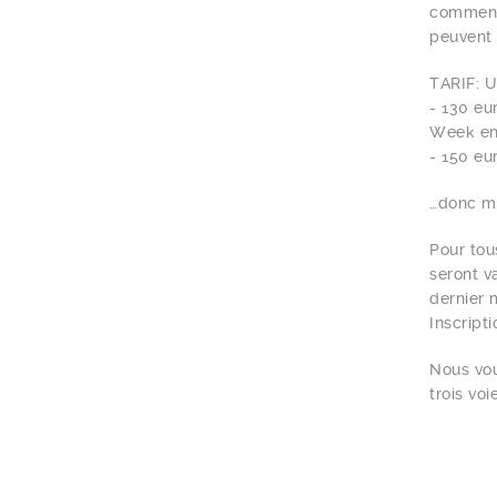
comment 
peuvent 
TARIF: U
- 130 eu
Week end
- 150 eu
…donc mo
Pour tous
seront v
dernier
Inscript
Nous vou
trois vo