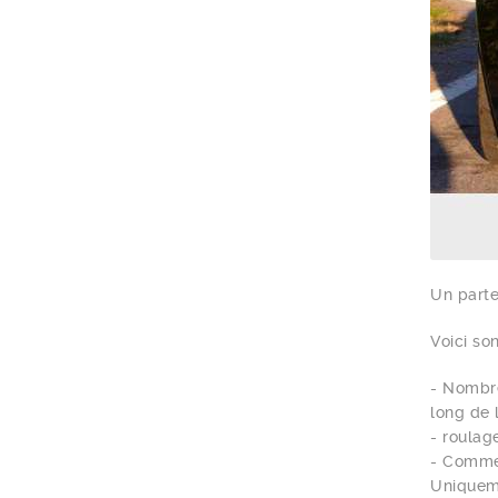
Un parte
Voici so
- Nombre
long de l
- roulag
- Comme 
Uniqueme