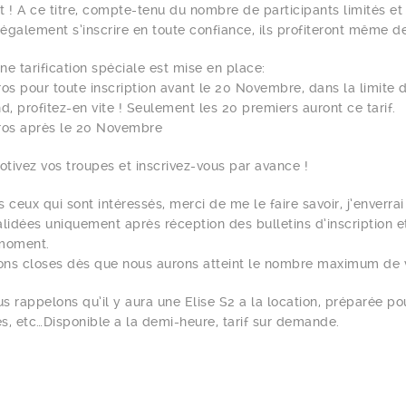
! A ce titre, compte-tenu du nombre de participants limités et d
également s’inscrire en toute confiance, ils profiteront même d
ne tarification spéciale est mise en place:
ros pour toute inscription avant le 20 Novembre, dans la limite 
, profitez-en vite ! Seulement les 20 premiers auront ce tarif.
ros après le 20 Novembre
tivez vos troupes et inscrivez-vous par avance !
 ceux qui sont intéressés, merci de me le faire savoir, j’enverrai l
alidées uniquement après réception des bulletins d’inscription 
 moment.
ions closes dès que nous aurons atteint le nombre maximum de vo
s rappelons qu’il y aura une Elise S2 a la location, préparée po
ies, etc…Disponible a la demi-heure, tarif sur demande.